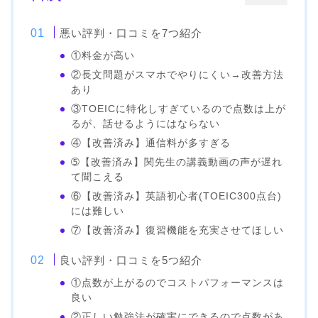
悪い評判・口コミを7つ紹介
①料金が高い
②長文問題がスマホでやりにくい→改善方法
あり
③TOEICに特化しすぎているので点数は上が
るが、話せるようにはならない
④【改善済み】通信料が多すぎる
➄【改善済み】関先生の講義動画の声が遅れ
て聞こえる
⑥【改善済み】英語初心者(TOEIC300点台)
には難しい
⑦【改善済み】復習機能を充実させてほしい
良い評判・口コミを5つ紹介
①点数が上がるのでコストパフォーマンスは
良い
②正しい勉強法が確実にできるので点数があ