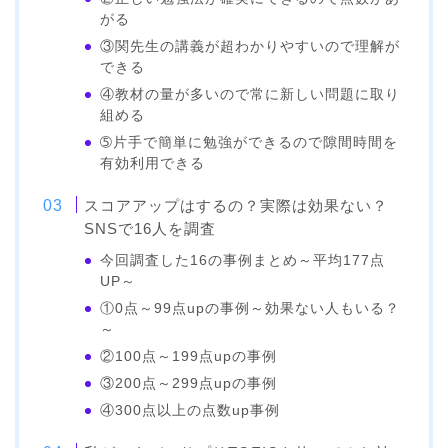
がる
③関先生の講義が超わかりやすいので理解が
できる
④教材の量が多いので常に新しい問題に取り
組める
➄片手で簡単に勉強ができるので隙間時間を
有効利用できる
スコアアップはするの？実際は効果ない？
SNSで16人を調査
今回調査した16の事例まとめ～平均177点
UP～
①0点～99点upの事例～効果ない人もいる？
～
②100点～199点upの事例
③200点～299点upの事例
④300点以上の点数up事例