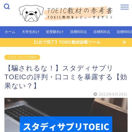
ホーム
大学生向け
初受験向け
目標600点
目標800点
目標900
【1分で完了】TOEIC教材診断ツール
スタディサプリTOEIC
【騙されるな！】スタディサプリ
TOEICの評判・口コミを暴露する【効
果ない？】
2023年9月29日