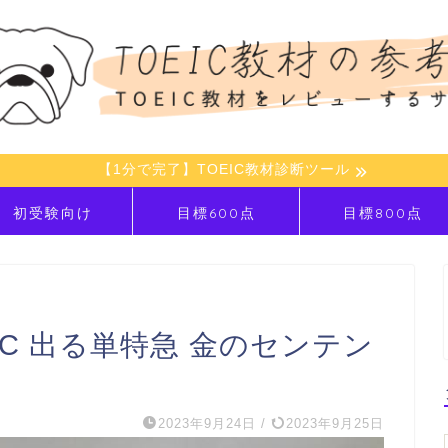
【1分で完了】TOEIC教材診断ツール
初受験向け
目標600点
目標800点
IC 出る単特急 金のセンテン
】
2023年9月24日
/
2023年9月25日