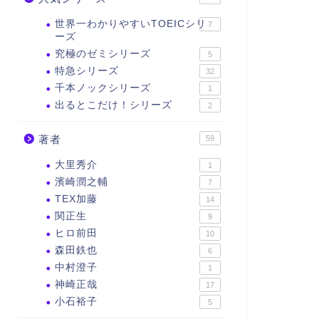
世界一わかりやすいTOEICシリ
7
ーズ
究極のゼミシリーズ
5
特急シリーズ
32
千本ノックシリーズ
1
出るとこだけ！シリーズ
2
著者
59
大里秀介
1
濱崎潤之輔
7
TEX加藤
14
関正生
9
ヒロ前田
10
森田鉄也
6
中村澄子
1
神崎正哉
17
小石裕子
5