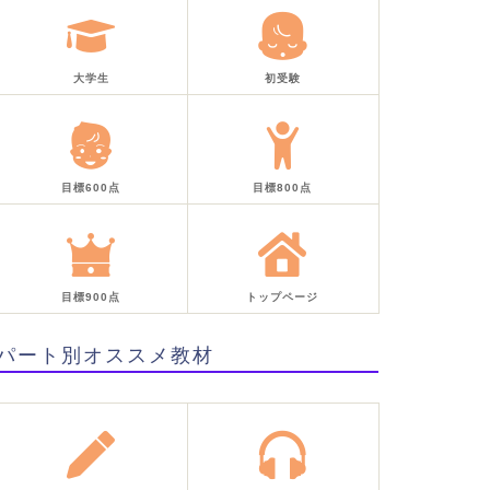
大学生
初受験
目標600点
目標800点
目標900点
トップページ
パート別オススメ教材