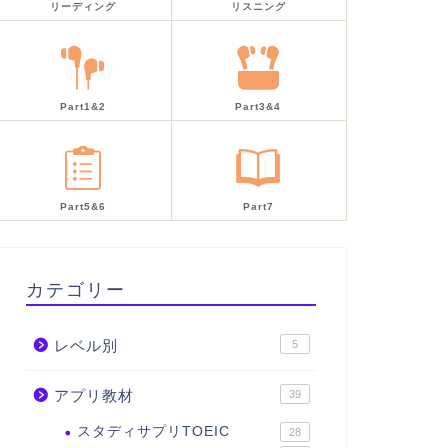
リーディング
リスニング
Part1&2
Part3&4
Part5&6
Part7
カテゴリー
レベル別
5
アプリ教材
39
スタディサプリTOEIC
28