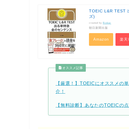
TOEIC L&R TE
ズ)
created by
Rinker
朝日新聞出版
Amazon
楽天
オススメ記事
【厳選！】TOEICにオススメの
介！
【無料診断】あなたのTOEICの