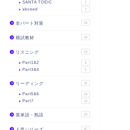
SANTA TOEIC
7
abceed
7
全パート対策
16
模試教材
15
リスニング
13
Part1&2
6
Part3&4
5
リーディング
32
Part5&6
19
Part7
12
英単語・熟語
20
人気シリーズ
47