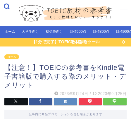
ホーム
大学生向け
初受験向け
目標600点
目標800点
目標900
【1分で完了】TOEIC教材診断ツール
コラム
【注意！】TOEICの参考書をKindle電
子書籍版で購入する際のメリット・デ
メリット
2023年9月24日
/
2023年9月25日
記事内に商品プロモーションを含む場合があります