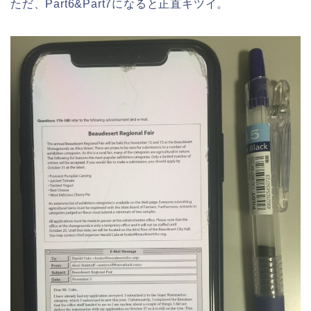
ただ、Part6&Part7になると正直キツイ。