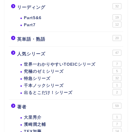
32
リーディング
Part5&6
19
Part7
12
20
英単語・熟語
47
人気シリーズ
世界一わかりやすいTOEICシリーズ
7
究極のゼミシリーズ
5
特急シリーズ
32
千本ノックシリーズ
1
出るとこだけ！シリーズ
2
59
著者
大里秀介
1
濱崎潤之輔
7
ホーム
TEX加藤
14