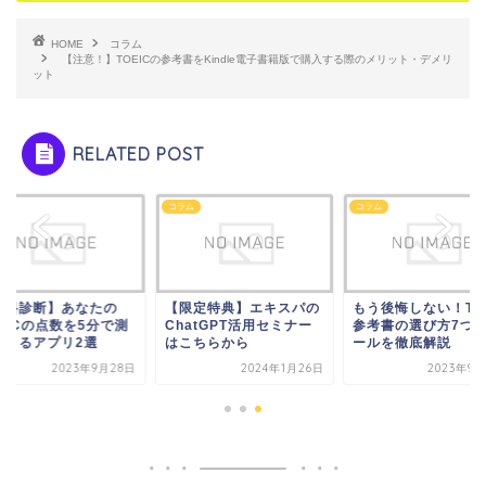
HOME
コラム
【注意！】TOEICの参考書をKindle電子書籍版で購入する際のメリット・デメリ
ット
RELATED POST
ム
コラム
コラム
無料診断】あなたの
【限定特典】エキスパの
もう後悔しない！TOE
EICの点数を5分で測
ChatGPT活用セミナー
参考書の選び方7つ
できるアプリ2選
はこちらから
ールを徹底解説
2023年9月28日
2024年1月26日
2023年9月